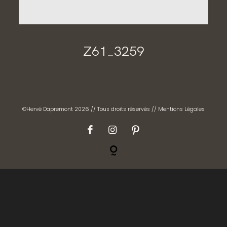
CONTACT
GALERIES PRIVÉES
Z61_3259
©Hervé Dapremont 2026 // Tous droits réservés //
Mentions Légales