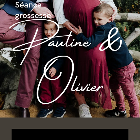
Séance
CONTACT
Pauline &
grossesse
GALERIES PRIVÉES
Olivier