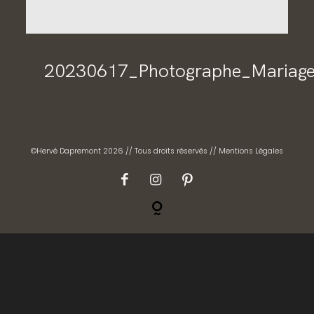
CONTACT
GALERIES PRIVÉES
20230617_Photographe_Mariage
©Hervé Dapremont 2026 // Tous droits réservés //
Mentions Légales