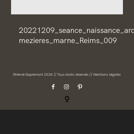
CONTACT
GALERIES PRIVÉES
20221209_seance_naissance_arde
mezieres_marne_Reims_009
©Hervé Dapremont 2026 // Tous droits réservés //
Mentions Légales