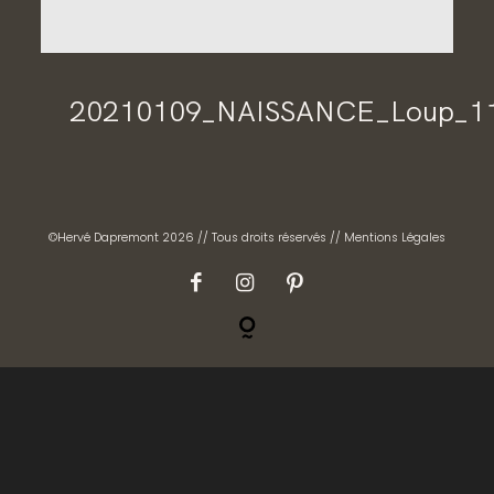
CONTACT
GALERIES PRIVÉES
20210109_NAISSANCE_Loup_1
©Hervé Dapremont 2026 // Tous droits réservés //
Mentions Légales