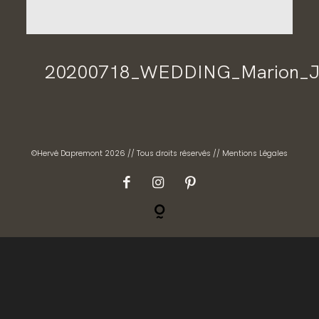
CONTACT
GALERIES PRIVÉES
20200718_WEDDING_Marion_Jul
©Hervé Dapremont 2026 // Tous droits réservés //
Mentions Légales