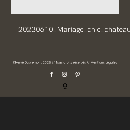
CONTACT
GALERIES PRIVÉES
20230610_Mariage_chic_chatea
©Hervé Dapremont 2026 // Tous droits réservés //
Mentions Légales