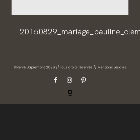
CONTACT
GALERIES PRIVÉES
20150829_mariage_pauline_cle
©Hervé Dapremont 2026 // Tous droits réservés //
Mentions Légales