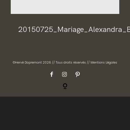
CONTACT
GALERIES PRIVÉES
20150725_Mariage_Alexandra_
©Hervé Dapremont 2026 // Tous droits réservés //
Mentions Légales